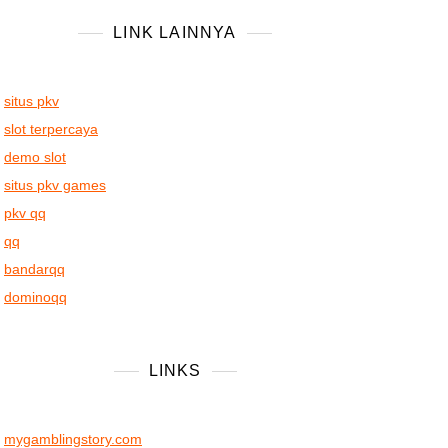
LINK LAINNYA
situs pkv
slot terpercaya
demo slot
situs pkv games
pkv qq
qq
bandarqq
dominoqq
LINKS
mygamblingstory.com