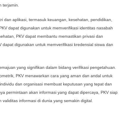
 terjamin.
ri dan aplikasi, termasuk keuangan, kesehatan, pendidikan,
 PKV dapat digunakan untuk memverifikasi identitas nasabah
sehatan, PKV dapat membantu memastikan privasi dan
V dapat digunakan untuk memverifikasi kredensial siswa dan
ajuan yang signifikan dalam bidang verifikasi pengetahuan.
iometrik, PKV menawarkan cara yang aman dan andal untuk
individu dan organisasi membuat keputusan yang tepat dan
nya permintaan akan informasi yang dapat dipercaya, PKV siap
aliditas informasi di dunia yang semakin digital.