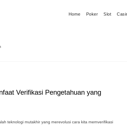
Home
Poker
Slot
Casi
m
faat Verifikasi Pengetahuan yang
lah teknologi mutakhir yang merevolusi cara kita memverifikasi