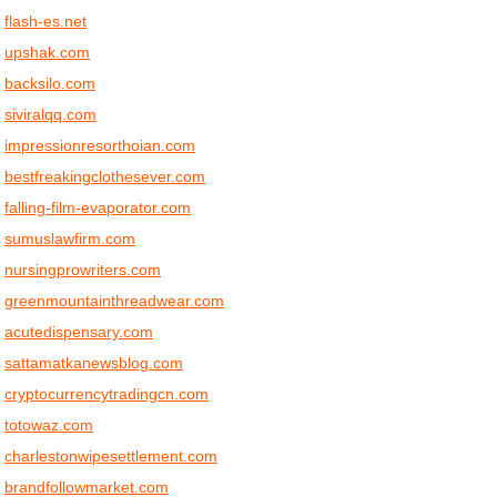
flash-es.net
upshak.com
backsilo.com
siviralqq.com
impressionresorthoian.com
bestfreakingclothesever.com
falling-film-evaporator.com
sumuslawfirm.com
nursingprowriters.com
greenmountainthreadwear.com
acutedispensary.com
sattamatkanewsblog.com
cryptocurrencytradingcn.com
totowaz.com
charlestonwipesettlement.com
brandfollowmarket.com