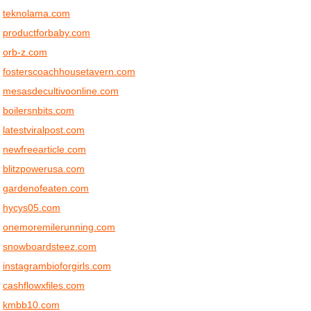
teknolama.com
productforbaby.com
orb-z.com
fosterscoachhousetavern.com
mesasdecultivoonline.com
boilersnbits.com
latestviralpost.com
newfreearticle.com
blitzpowerusa.com
gardenofeaten.com
hycys05.com
onemoremilerunning.com
snowboardsteez.com
instagrambioforgirls.com
cashflowxfiles.com
kmbb10.com