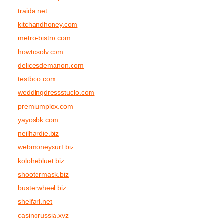
traida.net
kitchandhoney.com
metro-bistro.com
howtosolv.com
delicesdemanon.com
testboo.com
weddingdressstudio.com
premiumplox.com
yayosbk.com
neilhardie.biz
webmoneysurf.biz
kolohebluet.biz
shootermask.biz
busterwheel.biz
shelfari.net
casinorussia.xyz