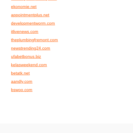
ekonomie.net
appointmentplus.net
developmentworm.com
itlivenews.com
theplumbingfremont.com
newstrending24.com
ufabetbonus.biz
kelasweekend.com
betatk.net
aandly.com
bswoo.com