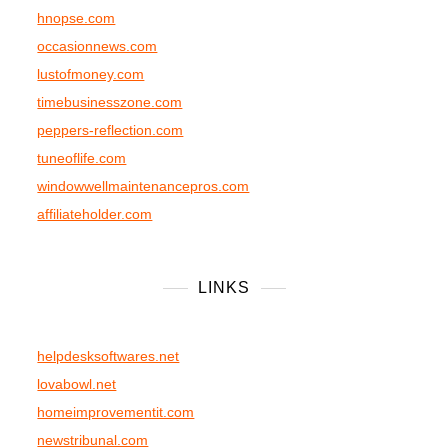
hnopse.com
occasionnews.com
lustofmoney.com
timebusinesszone.com
peppers-reflection.com
tuneoflife.com
windowwellmaintenancepros.com
affiliateholder.com
LINKS
helpdesksoftwares.net
lovabowl.net
homeimprovementit.com
newstribunal.com