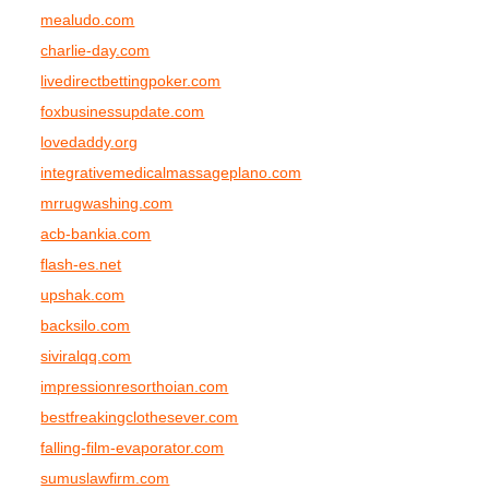
mealudo.com
charlie-day.com
livedirectbettingpoker.com
foxbusinessupdate.com
lovedaddy.org
integrativemedicalmassageplano.com
mrrugwashing.com
acb-bankia.com
flash-es.net
upshak.com
backsilo.com
siviralqq.com
impressionresorthoian.com
bestfreakingclothesever.com
falling-film-evaporator.com
sumuslawfirm.com