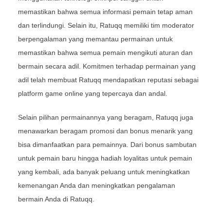
memastikan bahwa semua informasi pemain tetap aman
dan terlindungi. Selain itu, Ratuqq memiliki tim moderator
berpengalaman yang memantau permainan untuk
memastikan bahwa semua pemain mengikuti aturan dan
bermain secara adil. Komitmen terhadap permainan yang
adil telah membuat Ratuqq mendapatkan reputasi sebagai
platform game online yang tepercaya dan andal.
Selain pilihan permainannya yang beragam, Ratuqq juga
menawarkan beragam promosi dan bonus menarik yang
bisa dimanfaatkan para pemainnya. Dari bonus sambutan
untuk pemain baru hingga hadiah loyalitas untuk pemain
yang kembali, ada banyak peluang untuk meningkatkan
kemenangan Anda dan meningkatkan pengalaman
bermain Anda di Ratuqq.