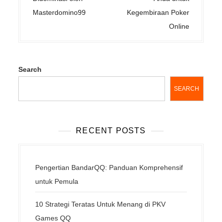
t
Masterdomino99
Kegembiraan Poker
n
Online
a
v
i
Search
g
a
SEARCH
t
i
o
RECENT POSTS
n
Pengertian BandarQQ: Panduan Komprehensif
untuk Pemula
10 Strategi Teratas Untuk Menang di PKV
Games QQ