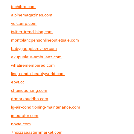
techibro.com
alpinemagazines.com
vulcanrp.com
twitter-trend-blog.com
montblancpensonlineoutletsale.com
babygadgetsreview.com
akupunktur-ambulanz.com
whatiremembered.com
linq-condo-beautyworld.com
ebyt.cc
chaindaohang.com
drmarkbuddha.com
lg-air-conditioning-maintenance.com
infoorator.com
novte.com
7hpizzaeasternmarket.com