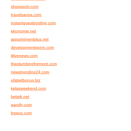
shopasotv.com
travelsanga.com
instantguestposting.com
ekonomie.net
appointmentplus.net
developmentworm.com
itlivenews.com
theplumbingfremont.com
newstrending24.com
ufabetbonus.biz
kelasweekend.com
betatk.net
aandly.com
bswoo.com