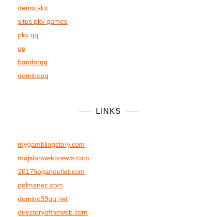
demo slot
situs pkv games
pkv qq
qq
bandarqq
dominoqq
LINKS
mygamblingstory.com
majalahwekonews.com
2017hoganoutlet.com
pelmanec.com
domino99qq.net
directoryoftheweb.com