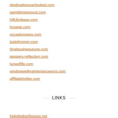
destinationoverlooked.com
gamblingamount.com
hillclimbwax.com
hnopse.com
occasionnews.com
lustofmoney.com
timebusinesszone.com
peppers-reflection.com
tuneoflife.com
windowwellmaintenancepros.com
affiliateholder.com
LINKS
helpdesksoftwares.net