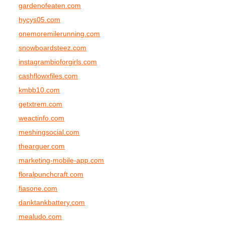
gardenofeaten.com
hycys05.com
onemoremilerunning.com
snowboardsteez.com
instagrambioforgirls.com
cashflowxfiles.com
kmbb10.com
getxtrem.com
weactinfo.com
meshingsocial.com
thearguer.com
marketing-mobile-app.com
floralpunchcraft.com
fiasone.com
danktankbattery.com
mealudo.com