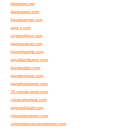
totostreet.net
davilcasino.com
fraudwatchai.com
aem-x.com
cryptooblogs.com
gameuplevel.com
homethestyle.com
amuldistribution.com
borobuddur.com
wundermusic.com
gamefungames.com
25-minute-timer.com
creativefuntask.com
engrsaifulsaif.com
cheapbtcminers.com
unionstationtogeorgetown.com