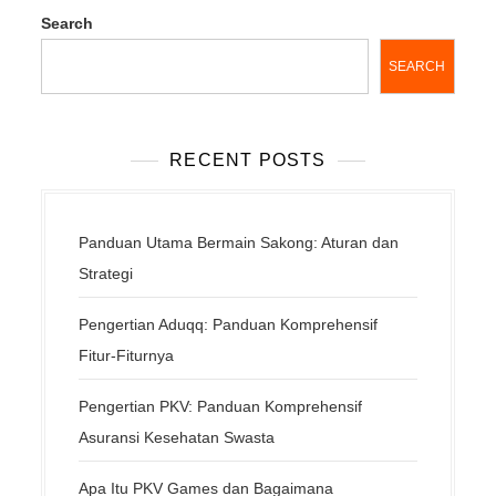
g
Search
a
t
SEARCH
i
o
n
RECENT POSTS
Panduan Utama Bermain Sakong: Aturan dan
Strategi
Pengertian Aduqq: Panduan Komprehensif
Fitur-Fiturnya
Pengertian PKV: Panduan Komprehensif
Asuransi Kesehatan Swasta
Apa Itu PKV Games dan Bagaimana