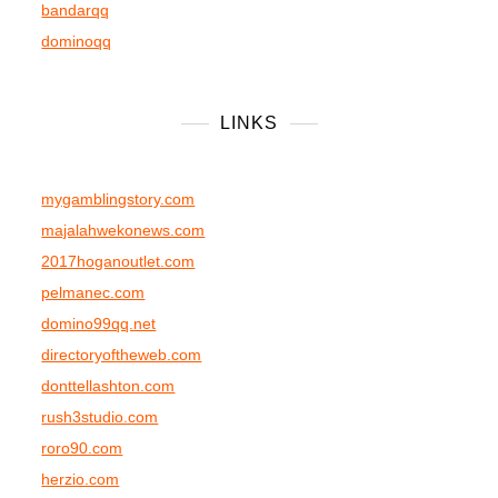
bandarqq
dominoqq
LINKS
mygamblingstory.com
majalahwekonews.com
2017hoganoutlet.com
pelmanec.com
domino99qq.net
directoryoftheweb.com
donttellashton.com
rush3studio.com
roro90.com
herzio.com