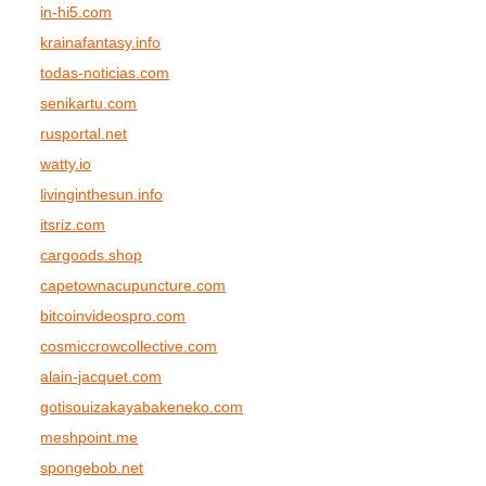
in-hi5.com
krainafantasy.info
todas-noticias.com
senikartu.com
rusportal.net
watty.io
livinginthesun.info
itsriz.com
cargoods.shop
capetownacupuncture.com
bitcoinvideospro.com
cosmiccrowcollective.com
alain-jacquet.com
gotisouizakayabakeneko.com
meshpoint.me
spongebob.net