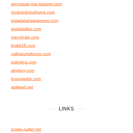
perroquet-ma-passion.com
modrenlivinghome.com
instadatahelpainews.com
geekdailies.com
merchrain.com
kmbb28.com
callreportsforum.com
sokmilya.com
abyluny.com
boomjavtrk.com
apklead.net
LINKS
prada-outlet.net