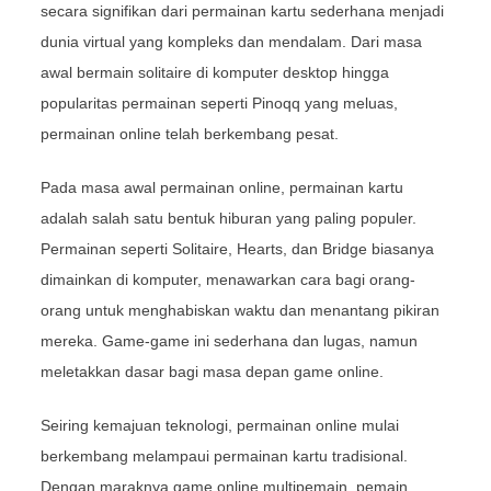
secara signifikan dari permainan kartu sederhana menjadi
dunia virtual yang kompleks dan mendalam. Dari masa
awal bermain solitaire di komputer desktop hingga
popularitas permainan seperti Pinoqq yang meluas,
permainan online telah berkembang pesat.
Pada masa awal permainan online, permainan kartu
adalah salah satu bentuk hiburan yang paling populer.
Permainan seperti Solitaire, Hearts, dan Bridge biasanya
dimainkan di komputer, menawarkan cara bagi orang-
orang untuk menghabiskan waktu dan menantang pikiran
mereka. Game-game ini sederhana dan lugas, namun
meletakkan dasar bagi masa depan game online.
Seiring kemajuan teknologi, permainan online mulai
berkembang melampaui permainan kartu tradisional.
Dengan maraknya game online multipemain, pemain