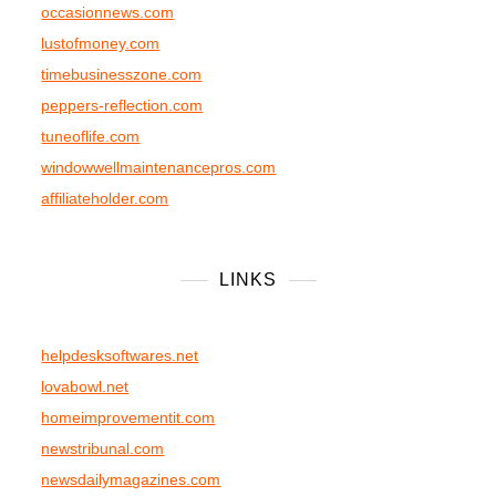
occasionnews.com
lustofmoney.com
timebusinesszone.com
peppers-reflection.com
tuneoflife.com
windowwellmaintenancepros.com
affiliateholder.com
LINKS
helpdesksoftwares.net
lovabowl.net
homeimprovementit.com
newstribunal.com
newsdailymagazines.com