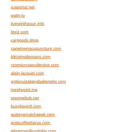
rusportal.net
watty.io
livinginthesun.info
itsriz.com
cargoods.shop
capetownacupuncture.com
bitcoinvideospro.com
cosmiccrowcollective.com
alain-jacquet.com
gotisouizakayabakeneko.com
meshpoint.me
spongebob.net
busyboxintl.com
auttayanratchapak.com
postcoffeebarva.com
elteatromilliondollar.com