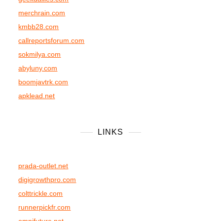
merchrain.com
kmbb28.com
callreportsforum.com
sokmilya.com
abyluny.com
boomjavtrk.com
apklead.net
LINKS
prada-outlet.net
digigrowthpro.com
colttrickle.com
runnerpickfr.com