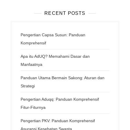
i
o
RECENT POSTS
n
Pengertian Capsa Susun: Panduan
Komprehensif
Apa itu AdUQ? Memahami Dasar dan
Manfaatnya
Panduan Utama Bermain Sakong: Aturan dan
Strategi
Pengertian Aduqq: Panduan Komprehensif
Fitur-Fiturnya
Pengertian PKV: Panduan Komprehensif
Asuransi Kesehatan Swasta