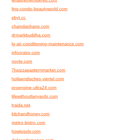
whatiremembered.com
linq-condo-beautyworld.com
ebyt.cc
chaindaohang.com
drmarkbuddha.com
lg-air-conditioning-maintenance.com
infoorator.com
novte.com
7hpizzaeasternmarket.com
hollaendisches-viertel.com
proengine-ultra24.com
lifewithoutlanyards.com
traida.net
kitchandhoney.com
metro-bistro.com
howtosolv.com