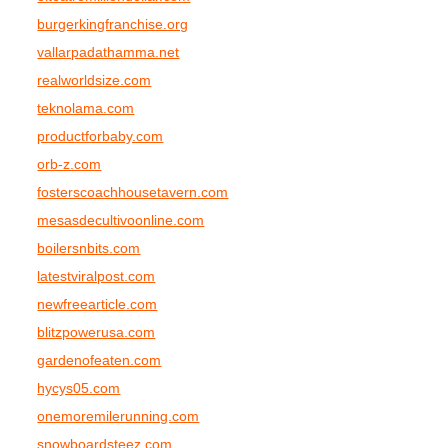
burgerkingfranchise.org
vallarpadathamma.net
realworldsize.com
teknolama.com
productforbaby.com
orb-z.com
fosterscoachhousetavern.com
mesasdecultivoonline.com
boilersnbits.com
latestviralpost.com
newfreearticle.com
blitzpowerusa.com
gardenofeaten.com
hycys05.com
onemoremilerunning.com
snowboardsteez.com