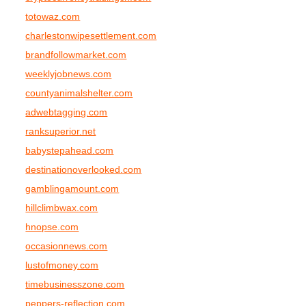
totowaz.com
charlestonwipesettlement.com
brandfollowmarket.com
weeklyjobnews.com
countyanimalshelter.com
adwebtagging.com
ranksuperior.net
babystepahead.com
destinationoverlooked.com
gamblingamount.com
hillclimbwax.com
hnopse.com
occasionnews.com
lustofmoney.com
timebusinesszone.com
peppers-reflection.com