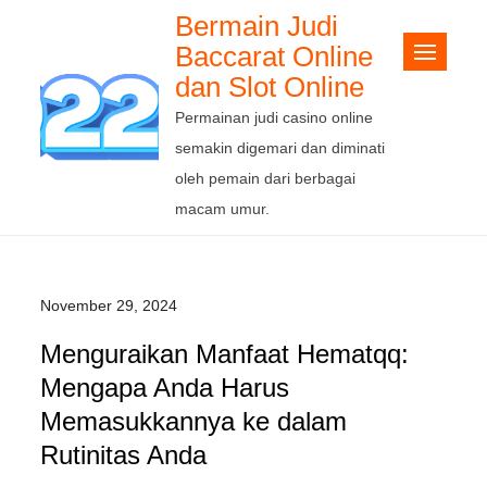
Skip
Bermain Judi
to
Baccarat Online
content
dan Slot Online
Permainan judi casino online
semakin digemari dan diminati
oleh pemain dari berbagai
macam umur.
November 29, 2024
Menguraikan Manfaat Hematqq:
Mengapa Anda Harus
Memasukkannya ke dalam
Rutinitas Anda