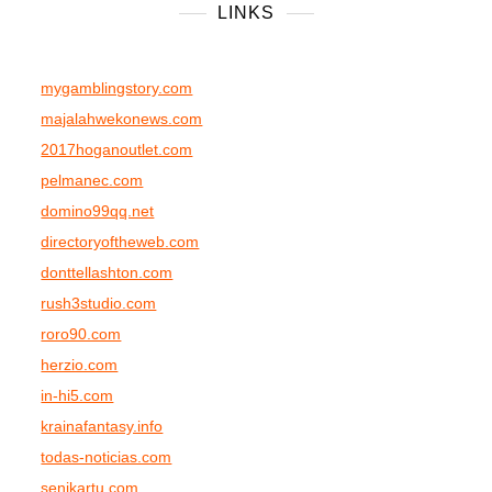
LINKS
mygamblingstory.com
majalahwekonews.com
2017hoganoutlet.com
pelmanec.com
domino99qq.net
directoryoftheweb.com
donttellashton.com
rush3studio.com
roro90.com
herzio.com
in-hi5.com
krainafantasy.info
todas-noticias.com
senikartu.com