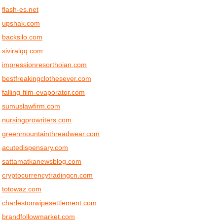
flash-es.net
upshak.com
backsilo.com
siviralqq.com
impressionresorthoian.com
bestfreakingclothesever.com
falling-film-evaporator.com
sumuslawfirm.com
nursingprowriters.com
greenmountainthreadwear.com
acutedispensary.com
sattamatkanewsblog.com
cryptocurrencytradingcn.com
totowaz.com
charlestonwipesettlement.com
brandfollowmarket.com