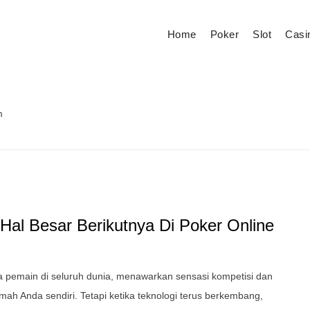
Home
Poker
Slot
Casi
m
al Besar Berikutnya Di Poker Online
ra pemain di seluruh dunia, menawarkan sensasi kompetisi dan
h Anda sendiri. Tetapi ketika teknologi terus berkembang,