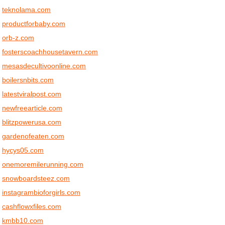
teknolama.com
productforbaby.com
orb-z.com
fosterscoachhousetavern.com
mesasdecultivoonline.com
boilersnbits.com
latestviralpost.com
newfreearticle.com
blitzpowerusa.com
gardenofeaten.com
hycys05.com
onemoremilerunning.com
snowboardsteez.com
instagrambioforgirls.com
cashflowxfiles.com
kmbb10.com