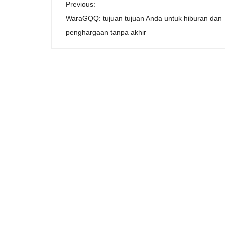
P
Previous:
o
WaraGQQ: tujuan tujuan Anda untuk hiburan dan
s
penghargaan tanpa akhir
t
n
a
v
i
g
a
t
i
o
n