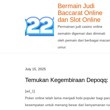
Skip
Bermain Judi
to
Baccarat Online
content
dan Slot Online
Permainan judi casino online
semakin digemari dan diminati
oleh pemain dari berbagai maca
umur.
July 15, 2025
Temukan Kegembiraan Depoqq: H
[ad_1]
Poker online telah lama menjadi hobi populer bagi pa
kesempatan untuk menang besar dari kenyamanan ruma