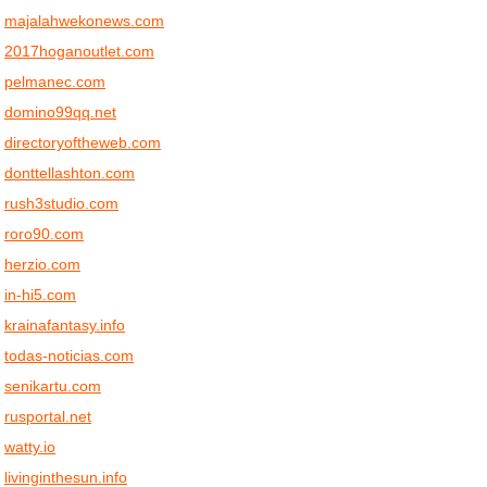
majalahwekonews.com
2017hoganoutlet.com
pelmanec.com
domino99qq.net
directoryoftheweb.com
donttellashton.com
rush3studio.com
roro90.com
herzio.com
in-hi5.com
krainafantasy.info
todas-noticias.com
senikartu.com
rusportal.net
watty.io
livinginthesun.info