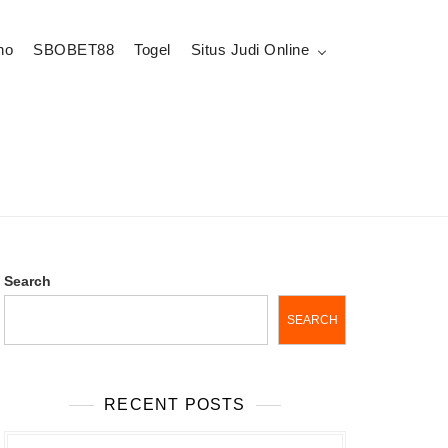
no
SBOBET88
Togel
Situs Judi Online
Search
SEARCH
RECENT POSTS