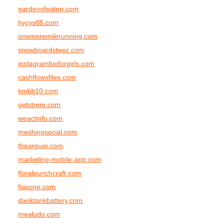
gardenofeaten.com
hycys05.com
onemoremilerunning.com
snowboardsteez.com
instagrambioforgirls.com
cashflowxfiles.com
kmbb10.com
getxtrem.com
weactinfo.com
meshingsocial.com
thearguer.com
marketing-mobile-app.com
floralpunchcraft.com
fiasone.com
danktankbattery.com
mealudo.com