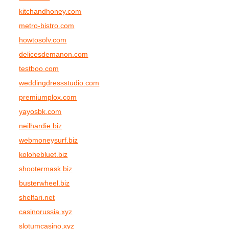
kitchandhoney.com
metro-bistro.com
howtosolv.com
delicesdemanon.com
testboo.com
weddingdressstudio.com
premiumplox.com
yayosbk.com
neilhardie.biz
webmoneysurf.biz
kolohebluet.biz
shootermask.biz
busterwheel.biz
shelfari.net
casinorussia.xyz
slotumcasino.xyz