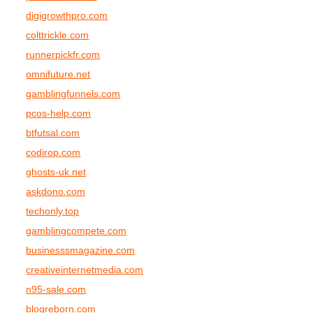
digigrowthpro.com
colttrickle.com
runnerpickfr.com
omnifuture.net
gamblingfunnels.com
pcos-help.com
btfutsal.com
codirop.com
ghosts-uk.net
askdono.com
techonly.top
gamblingcompete.com
businesssmagazine.com
creativeinternetmedia.com
n95-sale.com
blogreborn.com