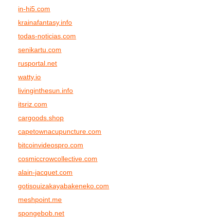
in-hi5.com
krainafantasy.info
todas-noticias.com
senikartu.com
rusportal.net
watty.io
livinginthesun.info
itsriz.com
cargoods.shop
capetownacupuncture.com
bitcoinvideospro.com
cosmiccrowcollective.com
alain-jacquet.com
gotisouizakayabakeneko.com
meshpoint.me
spongebob.net