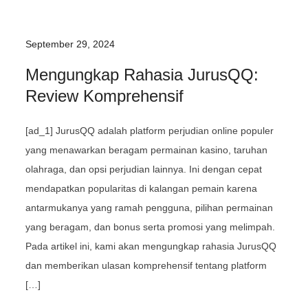
September 29, 2024
Mengungkap Rahasia JurusQQ:
Review Komprehensif
[ad_1] JurusQQ adalah platform perjudian online populer
yang menawarkan beragam permainan kasino, taruhan
olahraga, dan opsi perjudian lainnya. Ini dengan cepat
mendapatkan popularitas di kalangan pemain karena
antarmukanya yang ramah pengguna, pilihan permainan
yang beragam, dan bonus serta promosi yang melimpah.
Pada artikel ini, kami akan mengungkap rahasia JurusQQ
dan memberikan ulasan komprehensif tentang platform
[…]