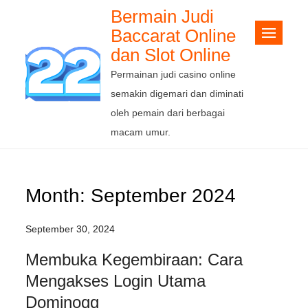
Skip
Bermain Judi
to
Baccarat Online
content
dan Slot Online
Permainan judi casino online
semakin digemari dan diminati
oleh pemain dari berbagai
macam umur.
Month:
September 2024
September 30, 2024
Membuka Kegembiraan: Cara
Mengakses Login Utama
Dominoqq