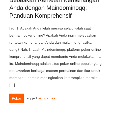
Anda dengan Maindominoqq:
Panduan Komprehensif
[ad_1] Apakah Anda lelah merasa selalu kalah saat
bermain poker online? Apakah Anda ingin melepaskan
rentetan kemenangan Anda dan mulai menghasilkan
uang? Nah, lihatlah Maindominoqq, platform poker online
komprehensif yang dapat membantu Anda melakukan hal
itu. Maindominoqq adalah situs poker online populer yang
menawarkan berbagai macam permainan dan fitur untuk
membantu pemain meningkatkan keterampilan mereka
[…]
Tagged
pkv games
Poker