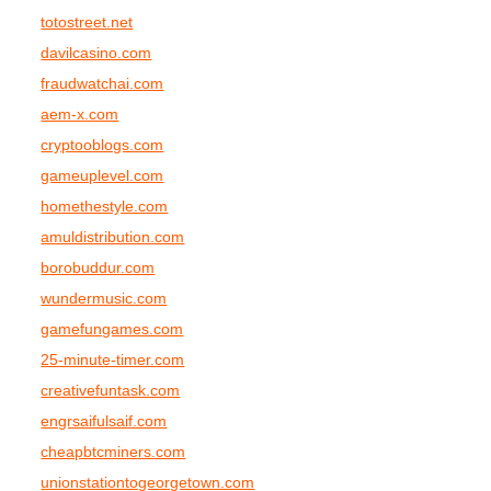
totostreet.net
davilcasino.com
fraudwatchai.com
aem-x.com
cryptooblogs.com
gameuplevel.com
homethestyle.com
amuldistribution.com
borobuddur.com
wundermusic.com
gamefungames.com
25-minute-timer.com
creativefuntask.com
engrsaifulsaif.com
cheapbtcminers.com
unionstationtogeorgetown.com