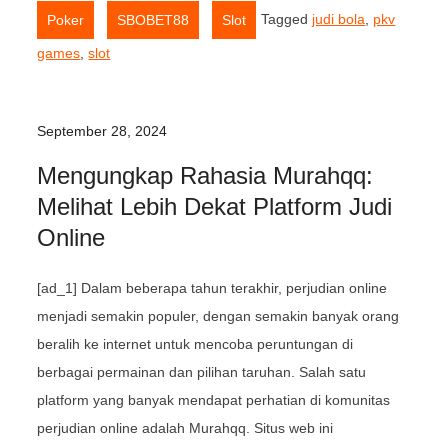
,
,
Tagged
judi bola
,
pkv
Poker
SBOBET88
Slot
games
,
slot
September 28, 2024
Mengungkap Rahasia Murahqq:
Melihat Lebih Dekat Platform Judi
Online
[ad_1] Dalam beberapa tahun terakhir, perjudian online
menjadi semakin populer, dengan semakin banyak orang
beralih ke internet untuk mencoba peruntungan di
berbagai permainan dan pilihan taruhan. Salah satu
platform yang banyak mendapat perhatian di komunitas
perjudian online adalah Murahqq. Situs web ini